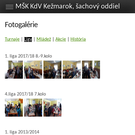
MŠK KdV Kežmarok, šachový oddiel
Fotogalérie
Turnaje
|
Ligy
|
Mládež
|
Akcie
|
História
1. liga 2017/18 8.-9.kolo
4.liga 2017/18 7.kolo
1. liga 2013/2014