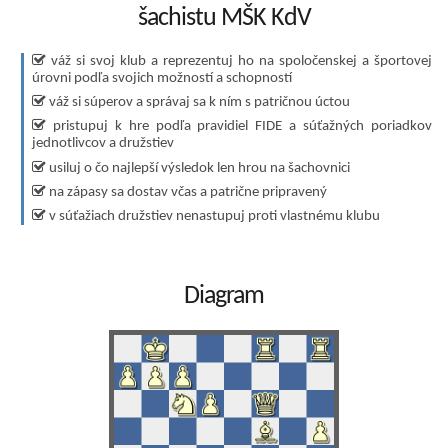
šachistu MŠK KdV
váž si svoj klub a reprezentuj ho na spoločenskej a športovej
úrovni podľa svojich možností a schopností
váž si súperov a správaj sa k ním s patričnou úctou
pristupuj k hre podľa pravidiel FIDE a súťažných poriadkov
jednotlivcov a družstiev
usiluj o čo najlepší výsledok len hrou na šachovnici
na zápasy sa dostav včas a patrične pripravený
v súťažiach družstiev nenastupuj proti vlastnému klubu
Diagram